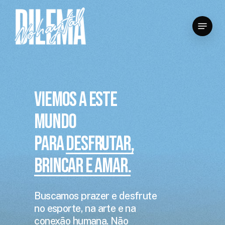
Skip
to
Menu
main
content
Viemos a este
mundo
para
desfrutar,
brincar e amar.
Buscamos prazer e desfrute
no esporte, na arte e na
conexão humana. Não