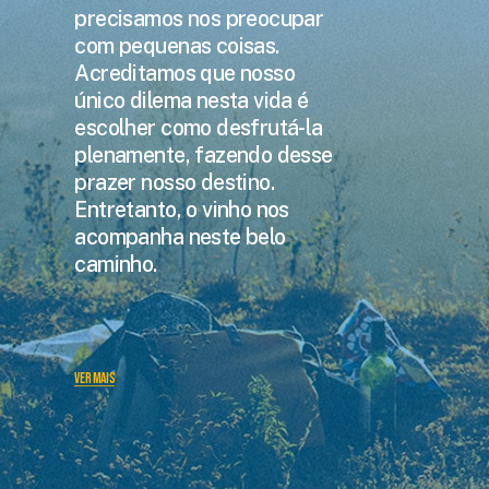
precisamos nos preocupar
com pequenas coisas.
Acreditamos que nosso
único dilema nesta vida é
escolher como desfrutá-la
plenamente, fazendo desse
prazer nosso destino.
Entretanto, o vinho nos
acompanha neste belo
caminho.
VER MAIS