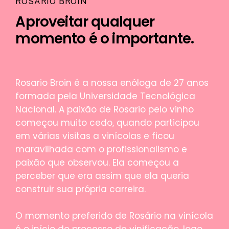
ROSARIO BROIN
Aproveitar qualquer
momento é o importante.
Rosario Broin é a nossa enóloga de 27 anos
formada pela Universidade Tecnológica
Nacional. A paixão de Rosario pelo vinho
começou muito cedo, quando participou
em várias visitas a vinícolas e ficou
maravilhada com o profissionalismo e
paixão que observou. Ela começou a
perceber que era assim que ela queria
construir sua própria carreira.
O momento preferido de Rosário na vinícola
é o início do processo de vinificação, logo